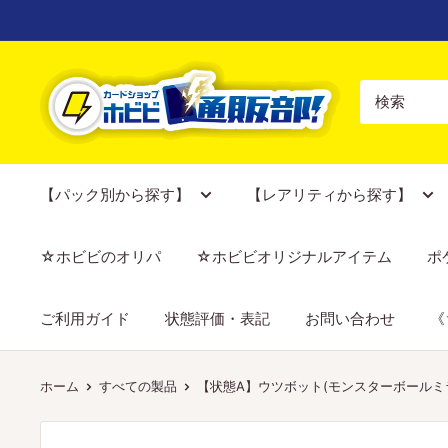
コ
ン
テ
【ポ
ン
ケ
ツ
カ
に
専
ス
門
【パック別から探す】
【レアリティから探す】
キ
店】
ッ
カ
☆ホビビのオリパ
☆ホビビオリジナルアイテム
ポ
プ
ー
す
ド
ご利用ガイド
状態評価・表記
お問い合わせ
《
る
シ
ョ
ッ
ホーム
すべての製品
【状態A】ウツボット(モンスターボールミラー)[07
プ
ホ