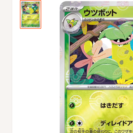
ビ
ビ
通
販
部