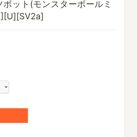
ツボット(モンスターボールミ
][U][SV2a]
加