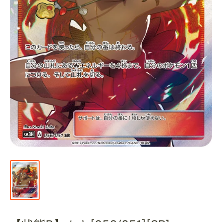
通
販
部