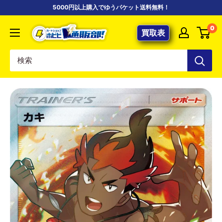
コ
5000円以上購入でゆうパケット送料無料！
ン
【ポ
0
テ
買取表
ケ
ン
カ
ツ
専
に
門
ス
店】
キ
カ
ッ
ー
プ
ド
す
シ
る
ョ
ッ
プ
ホ
ビ
ビ