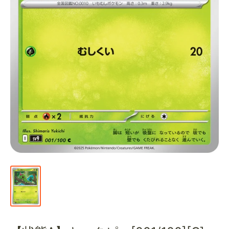
通
販
部