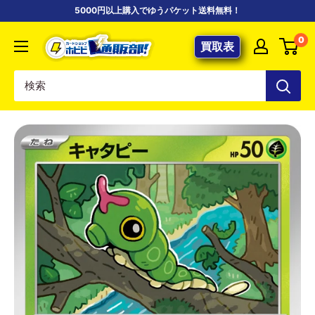
コ
5000円以上購入でゆうパケット送料無料！
ン
【ポ
0
テ
買取表
ケ
ン
カ
ツ
専
に
門
ス
店】
キ
カ
ッ
ー
プ
ド
す
シ
る
ョ
ッ
プ
ホ
ビ
ビ