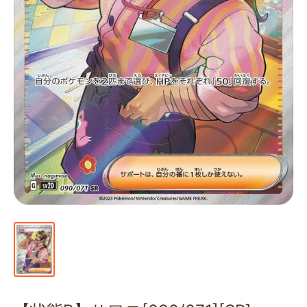
通
販
部