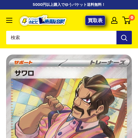
コ
5000円以上購入でゆうパケット送料無料！
ン
【ポ
0
テ
買取表
ケ
ン
カ
ツ
専
に
門
ス
店】
キ
カ
ッ
ー
プ
ド
す
シ
る
ョ
ッ
プ
ホ
ビ
ビ