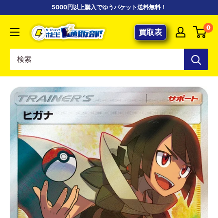
コ
5000円以上購入でゆうパケット送料無料！
ン
【ポ
0
テ
買取表
ケ
ン
カ
ツ
専
に
門
ス
店】
キ
カ
ッ
ー
プ
ド
す
シ
る
ョ
ッ
プ
ホ
ビ
ビ