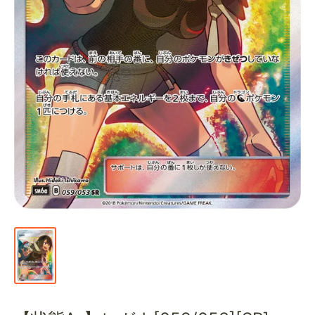
通
販
部