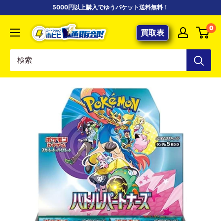
コ
5000円以上購入でゆうパケット送料無料！
ン
【ポ
0
テ
買取表
ケ
ン
カ
ツ
専
に
門
ス
店】
キ
カ
ッ
ー
プ
ド
す
シ
る
ョ
ッ
プ
ホ
ビ
ビ