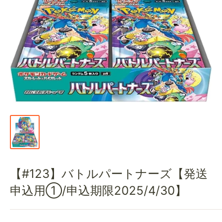
通
販
部
【#123】バトルパートナーズ【発送
申込用①/申込期限2025/4/30】