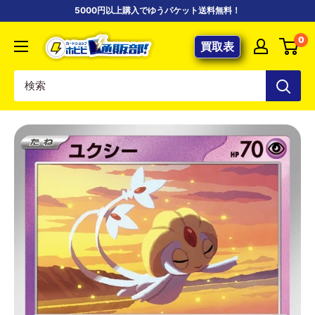
コ
5000円以上購入でゆうパケット送料無料！
ン
【ポ
0
テ
買取表
ケ
ン
カ
ツ
専
に
門
ス
店】
キ
カ
ッ
ー
プ
ド
す
シ
る
ョ
ッ
プ
ホ
ビ
ビ