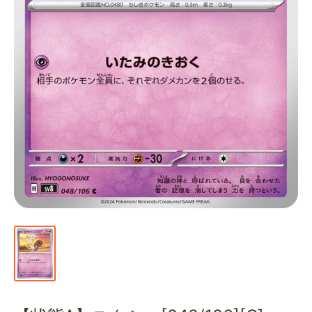
通
販
部