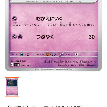
通
販
部