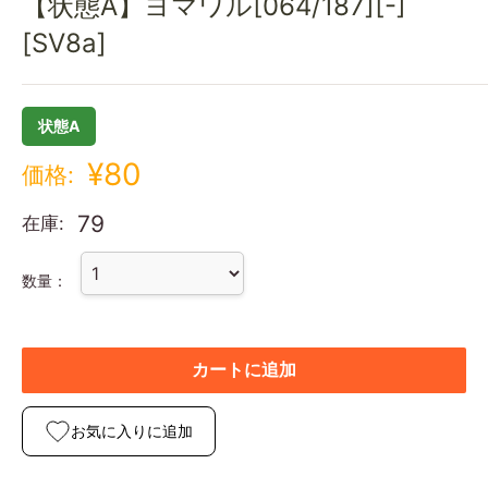
【状態A】ヨマワル[064/187][-]
[SV8a]
状態A
¥80
価格:
79
在庫:
数量：
カートに追加
お気に入りに追加