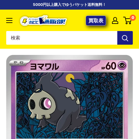
コ
5000円以上購入でゆうパケット送料無料！
ン
【ポ
0
テ
買取表
ケ
ン
カ
ツ
専
に
門
ス
店】
キ
カ
ッ
ー
プ
ド
す
シ
る
ョ
ッ
プ
ホ
ビ
ビ