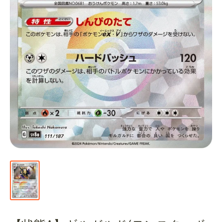
通
販
部