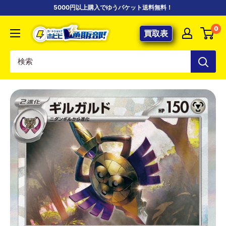
コ
5000円以上購入でゆうパケット送料無料！
ン
【ポ
0
テ
買取表
ケ
ン
カ
ツ
専
に
門
ス
店】
キ
カ
ッ
ー
プ
ド
す
シ
る
ョ
ッ
プ
ホ
ビ
ビ