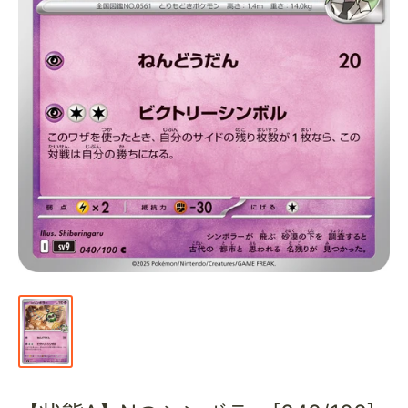
通
販
部