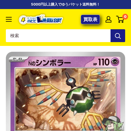
コ
5000円以上購入でゆうパケット送料無料！
ン
【ポ
0
テ
買取表
ケ
ン
カ
ツ
専
に
門
ス
店】
キ
カ
ッ
ー
プ
ド
す
シ
る
ョ
ッ
プ
ホ
ビ
ビ